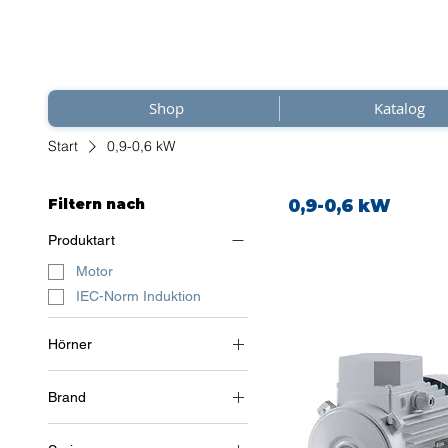
Shop
Katalog
Start
0,9-0,6 kW
Filtern nach
0,9-0,6 kW
Produktart
Motor
IEC-Norm Induktion
Hörner
3~ (Drehstrom 400 V) / 50
Hz
Brand
Soga