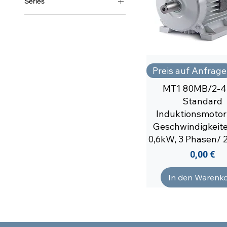
Series
MT1/2
Preis auf Anfrage
MT1 80MB/2-4
Standard
Induktionsmotor 
Geschwindigkeite
0,6kW, 3 Phasen/ 2
Preis
0,00 €
In den Warenk