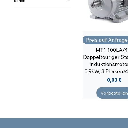
Series
MT1/2
Preis auf Anfrage
MT1 100LA/4
Doppeltouriger St
Induktionsmotor
0,9kW, 3 Phasen/4
Preis
0,00 €
Vorbestellen