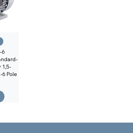
-6
andard-
 1,5-
-6 Pole