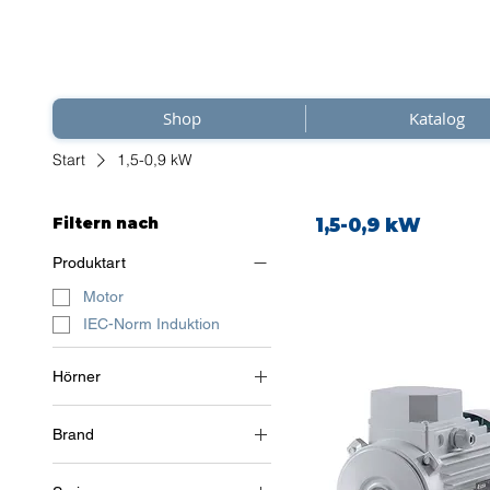
Shop
Katalog
Start
1,5-0,9 kW
Filtern nach
1,5-0,9 kW
Produktart
Motor
IEC-Norm Induktion
Hörner
3~ (Drehstrom 400 V) / 50
Hz
Brand
Soga