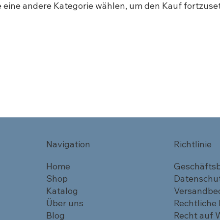
e eine andere Kategorie wählen, um den Kauf fortzuse
Navigation
Richtlinie
Home
Geschäfts
Shop
Datenschu
Katalog
Versandbe
Über uns
Rechtliche
Blog
Recht auf 