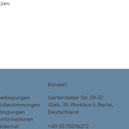
tzen.
Kontakt
bedingungen
Gartenfelder Str. 29-37
tzbestimmungen
/Geb. 39, Workbox 6, Berlin,
dingungen
Deutschland
 Informationen
Widerruf
+49 30 70016272