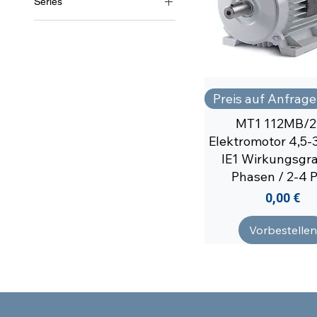
Series
MT1/2
Preis auf Anfrage
MT1 112MB/2
Elektromotor 4,5-
IE1 Wirkungsgra
Phasen / 2-4 P
Preis
0,00 €
Vorbestellen