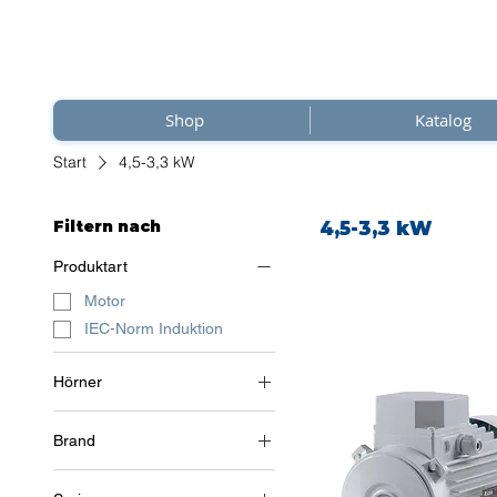
Shop
Katalog
Start
4,5-3,3 kW
Filtern nach
4,5-3,3 kW
Produktart
Motor
IEC-Norm Induktion
Hörner
3~ (Drehstrom 400 V) / 50
Hz
Brand
Soga