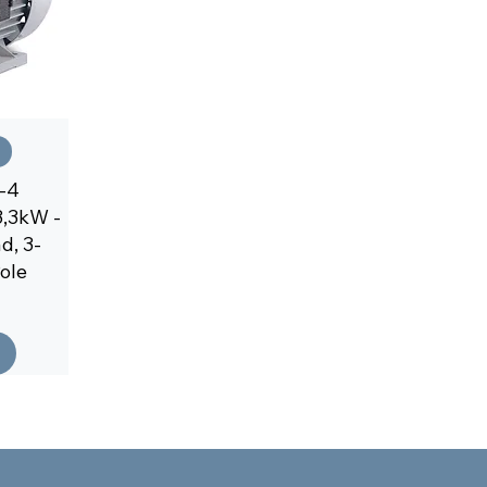
-4
3,3kW -
d, 3-
ole