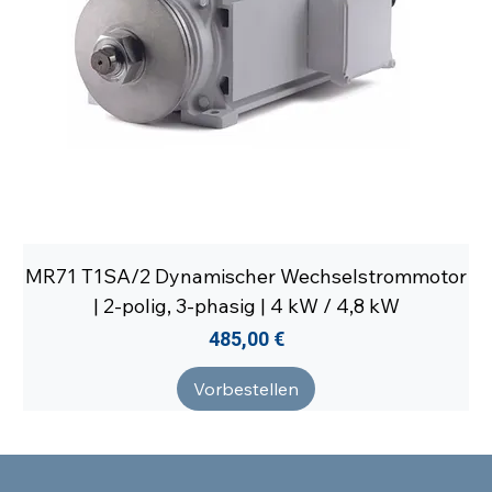
MR71 T1SA/2 Dynamischer Wechselstrommotor
| 2-polig, 3-phasig | 4 kW / 4,8 kW
Preis
485,00 €
Vorbestellen