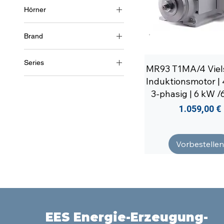
Hörner
4 Pole (~1500 U/min)
3~ (Drehstrom 400 V) / 50
Hz
Brand
3~ (dreiphasig 460 V) /
Soga
60Hz
Series
MR93 T1MA/4 Viels
MR80
Induktionsmotor | 
MR93
3-phasig | 6 kW /
Preis
1.059,00 €
Vorbestellen
EES Energie-Erzeugung-