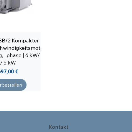
SB/2 Kompakter
hwindigkeitsmot
ig, -phase | 6 kW/
7,5 kW
reis
697,00 €
rbestellen
Kontakt