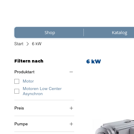
Shop
Katalog
Start
6 kW
Filtern nach
6 kW
Produktart
Motor
Motoren Low Center
Asynchron
Preis
Pumpe
697 €
1.059 €
2 Pole (~3000 RPM)