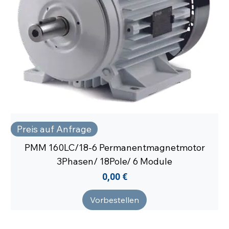
Preis auf Anfrage
PMM 160LC/18-6 Permanentmagnetmotor
3Phasen/ 18Pole/ 6 Module
Preis
0,00 €
Vorbestellen