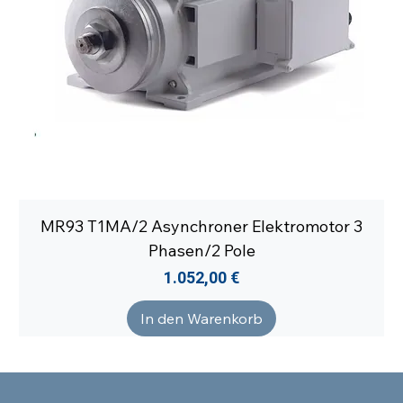
MR93 T1MA/2 Asynchroner Elektromotor 3
Phasen/2 Pole
Preis
1.052,00 €
In den Warenkorb