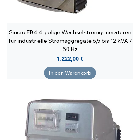
Sincro FB4 4-polige Wechselstromgeneratoren
für industrielle Stromaggregate 6,5 bis 12 kVA /
50 Hz
Preis
1.222,00 €
In den Warenkorb