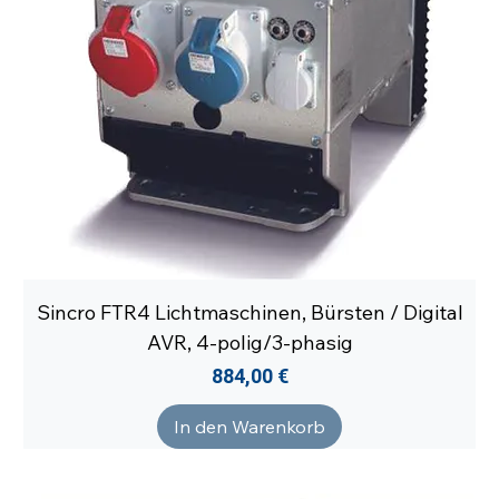
Sincro FTR4 Lichtmaschinen, Bürsten / Digital
AVR, 4-polig/3-phasig
Preis
884,00 €
In den Warenkorb