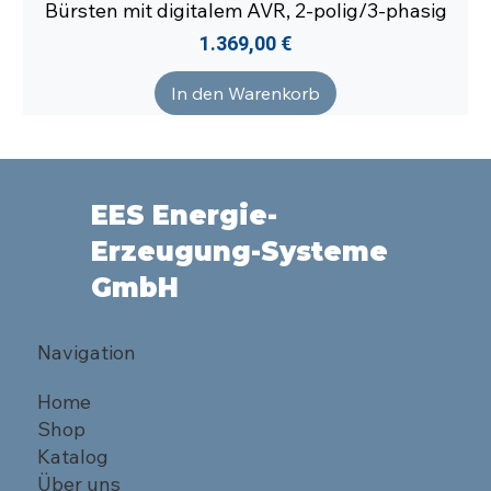
Bürsten mit digitalem AVR, 2-polig/3-phasig
Preis
1.369,00 €
In den Warenkorb
EES Energie-
Erzeugung-Systeme
GmbH
Navigation
Home
Shop
Katalog
Über uns