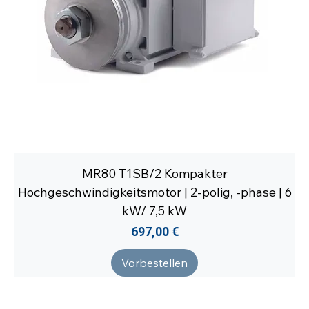
MR80 T1SB/2 Kompakter
Hochgeschwindigkeitsmotor | 2-polig, -phase | 6
kW/ 7,5 kW
Preis
697,00 €
Vorbestellen