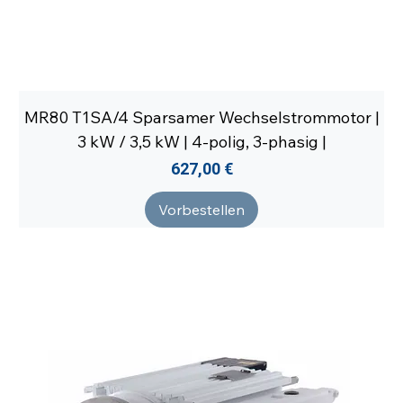
MR80 T1SA/4 Sparsamer Wechselstrommotor |
3 kW / 3,5 kW | 4-polig, 3-phasig |
Preis
627,00 €
Vorbestellen