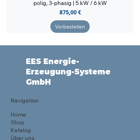
polig, 3-phasig | 5 kW / 6 kW
Preis
875,00 €
Vorbestellen
EES Energie-
Erzeugung-Systeme
GmbH
Navigation
Home
Shop
Katalog
Über uns