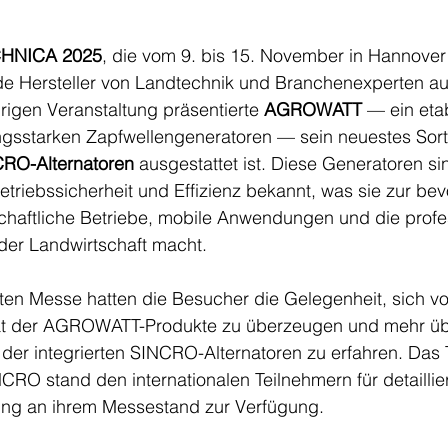
HNICA 2025
, die vom 9. bis 15. November in Hannover 
e Hersteller von Landtechnik und Branchenexperten au
hrigen Veranstaltung präsentierte 
AGROWATT
 — ein etab
ungsstarken Zapfwellengeneratoren — sein neuestes Sort
RO-Alternatoren
 ausgestattet ist. Diese Generatoren sin
triebssicherheit und Effizienz bekannt, was sie zur be
chaftliche Betriebe, mobile Anwendungen und die profes
der Landwirtschaft macht.
n Messe hatten die Besucher die Gelegenheit, sich vo
tät der AGROWATT-Produkte zu überzeugen und mehr üb
 der integrierten SINCRO-Alternatoren zu erfahren. Das
 stand den internationalen Teilnehmern für detaillier
ung an ihrem Messestand zur Verfügung.