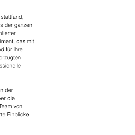
stattfand, 
s der ganzen 
lierter 
iment, das mit 
d für ihre 
vorzugten 
sionelle 
n der 
er die 
 Team von 
te Einblicke 