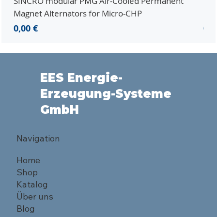
SINCRO modular PMG Air-Cooled Permanent
PMG
Magnet Alternators for Micro-CHP
Mic
Preis
Pre
0,00 €
0,0
EES Energie-
Erzeugung-Systeme
GmbH
Navigation
Home
Shop
Katalog
Über uns
Blog