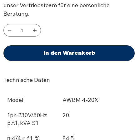
unser Vertriebsteam für eine persönliche
Beratung.
In den Warenkorb
Technische Daten
Model
AWBM 4-20X
1ph 230V/50Hz
20
p.f.1, kVA S1
η 4/4 p.f.1, %
84,5