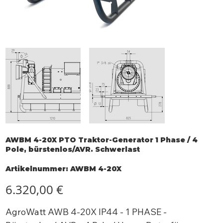
AWBM 4-20X PTO Traktor-Generator 1 Phase / 4
Pole, bürstenlos/AVR. Schwerlast
Artikelnummer:
Artikelnummer:
AWBM 4-20X
AWBM
4-
20X
Preis
6.320,00 €
AgroWatt AWB 4-20X IP44 - 1 PHASE -