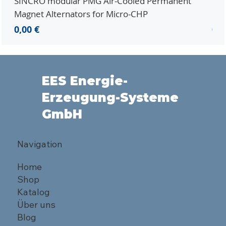
SINCRO modular PMG Air-Cooled Permanent
PMG
Magnet Alternators for Micro-CHP
Mic
Preis
Pre
0,00 €
0,0
EES Energie-
Erzeugung-Systeme
GmbH
Navigation
Home
Shop
Katalog
Über uns
Blog