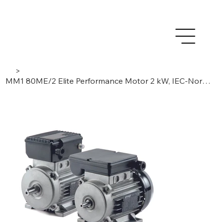
>
MM1 80ME/2 Elite Performance Motor 2 kW, IEC-Norm, 1-Phase / 2-Polig