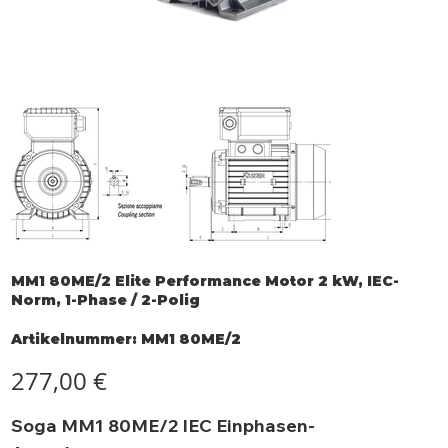
MM1 80ME/2 Elite Performance Motor 2 kW, IEC-
Norm, 1-Phase / 2-Polig
Artikelnummer:
Artikelnummer:
MM1 80ME/2
MM1
80ME/2
Preis
277,00 €
Soga MM1 80ME/2 IEC Einphasen-