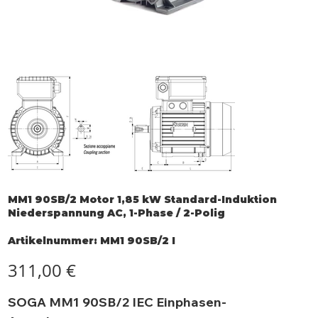
MM1 90SB/2 Motor 1,85 kW Standard-Induktion
Niederspannung AC, 1-Phase / 2-Polig
Artikelnummer:
Artikelnummer:
MM1 90SB/2 I
MM1
90SB/2
I
Preis
311,00 €
SOGA MM1 90SB/2 IEC Einphasen-