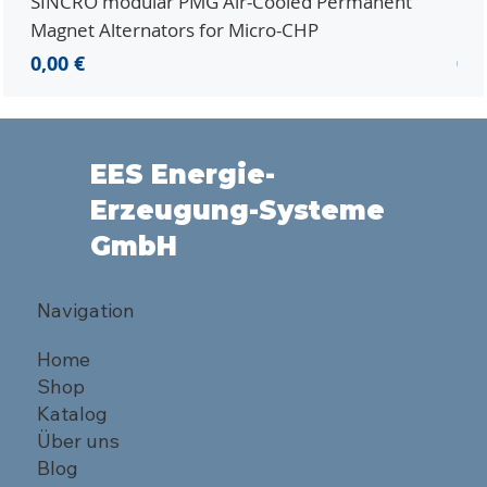
SINCRO modular PMG Air-Cooled Permanent
PMG
Magnet Alternators for Micro-CHP
Mic
Preis
Pre
0,00 €
0,0
EES Energie-
Erzeugung-Systeme
GmbH
Navigation
Home
Shop
Katalog
Über uns
Blog