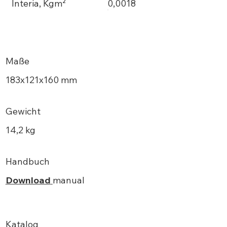
Interia, Kgm²
0,0018
Maße
183х121x160 mm
Gewicht
14,2 kg
Handbuch
Download
manual
Katalog