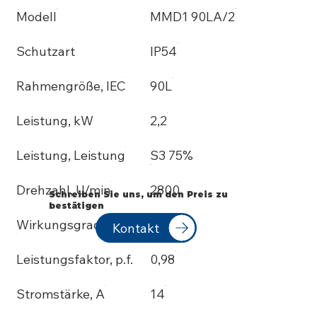
Modell
MMD1 90LA/2
Schutzart
IP54
Rahmengröße, IEC
90L
Leistung, kW
2,2
Leistung, Leistung
S3 75%
Drehzahl, U/min
2800
Schreiben Sie uns, um den Preis zu
bestätigen
Wirkungsgrad, %
72
Kontakt
Leistungsfaktor, p.f.
0,98
Stromstärke, A
14