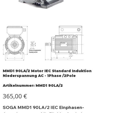
MMD1 90LA/2 Motor IEC Standard Induktion
Niederspannung AC - 1Phase /2Pole
Artikelnummer:
Artikelnummer:
MMD1 90LA/2
MMD1
90LA/2
Preis
365,00 €
SOGA MMD1 90LA/2 IEC Einphasen-