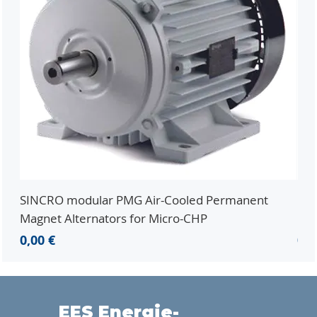
SINCRO modular PMG Air-Cooled Permanent
PMG
Magnet Alternators for Micro-CHP
Mic
Preis
Pre
0,00 €
0,0
EES Energie-