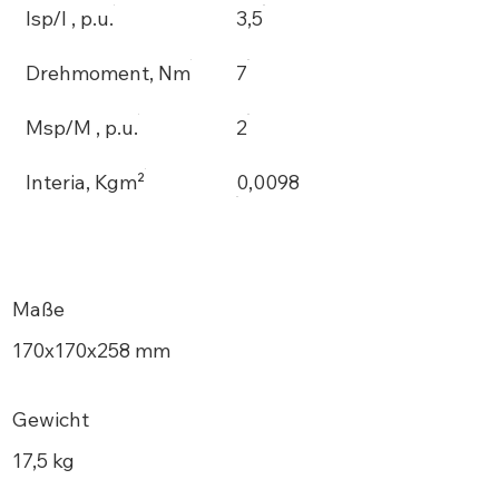
Isp/I , p.u.
3,5
Drehmoment, Nm
7
Msp/M , p.u.
2
Interia, Kgm²
0,0098
Maße
170х170x258 mm
Gewicht
17,5 kg