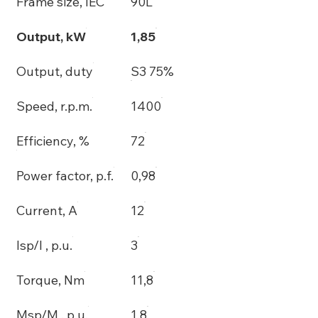
Frame size, IEC
90L
Output, kW
1,85
Output, duty
S3 75%
Speed, r.p.m.
1400
Efficiency, %
72
Power factor, p.f.
0,98
Current, A
12
Isp/I , p.u.
3
Torque, Nm
11,8
Msp/M , p.u.
1,8