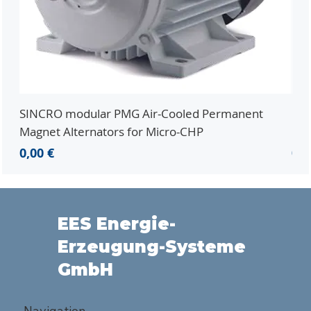
SINCRO modular PMG Air-Cooled Permanent
PMG
Magnet Alternators for Micro-CHP
Mic
Preis
Pre
0,00 €
0,0
EES Energie-
Erzeugung-Systeme
GmbH
Navigation