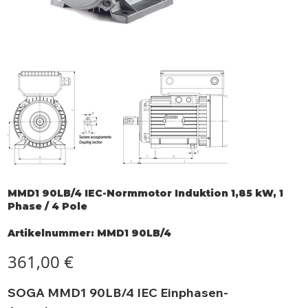
MMD1 90LB/4 IEC-Normmotor Induktion 1,85 kW, 1
Phase / 4 Pole
Artikelnummer:
Artikelnummer:
MMD1 90LB/4
MMD1
90LB/4
Preis
361,00 €
SOGA MMD1 90LB/4 IEC Einphasen-