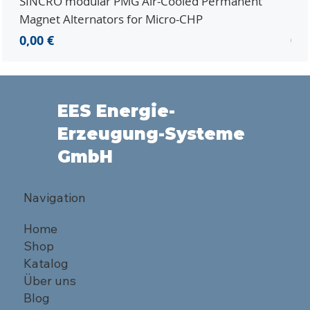
SINCRO modular PMG Air-Cooled Permanent
PMG
Magnet Alternators for Micro-CHP
Mic
Preis
Pre
0,00 €
0,0
EES Energie-
Erzeugung-Systeme
GmbH
Navigation
Home
Shop
Katalog
Über uns
Blog