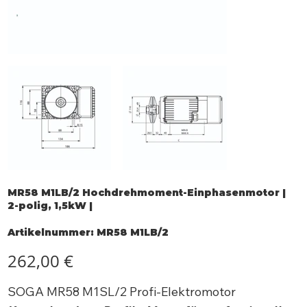
MR58 M1LB/2 Hochdrehmoment-Einphasenmotor |
2-polig, 1,5kW |
Artikelnummer:
Artikelnummer:
MR58 M1LB/2
MR58
M1LB/2
Preis
262,00 €
SOGA MR58 M1SL/2 Profi-Elektromotor