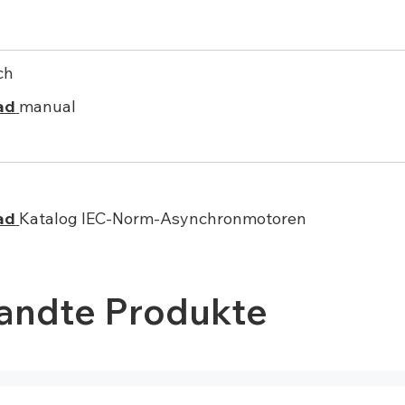
ch
ad
manual
ad
Katalog IEC-Norm-Asynchronmotoren
andte Produkte