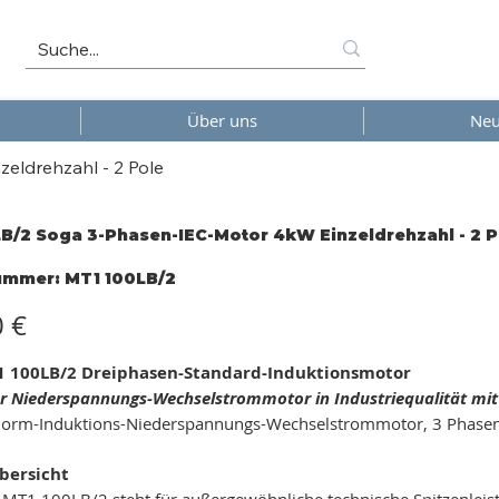
Über uns
Neu
eldrehzahl - 2 Pole
B/2 Soga 3-Phasen-IEC-Motor 4kW Einzeldrehzahl - 2 P
Artikelnummer:
nummer:
MT1 100LB/2
MT1
100LB/2
0 €
 100LB/2 Dreiphasen-Standard-Induktionsmotor
r Niederspannungs-Wechselstrommotor in Industriequalität mit 2
orm-Induktions-Niederspannungs-Wechselstrommotor, 3 Phasen 
bersicht
MT1 100LB/2 steht für außergewöhnliche technische Spitzenleis