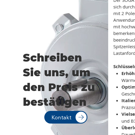
sich durch
mit 2 Pole
Anwendung
mit hochwe
bemerkens
beeindruck
Spitzenle
Lastanford
Schreiben
Schlüsse
Sie uns, um
Erhöh
Wärmea
den Preis zu
Optim
Geschw
bestätigen
Itali
Präzis
Viels
Kontakt
und B3
Über
Dauerb