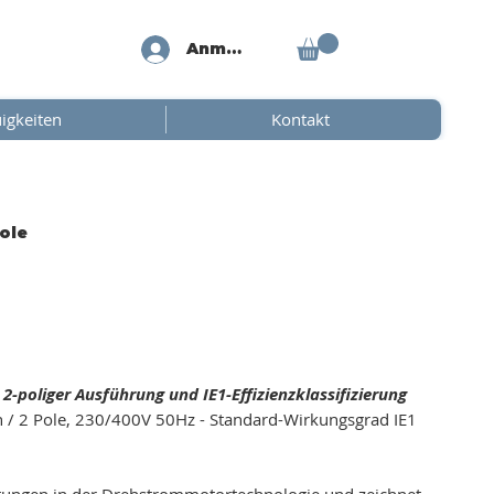
Anmelden
igkeiten
Kontakt
ole
-poliger Ausführung und IE1-Effizienzklassifizierung
/ 2 Pole, 230/400V 50Hz - Standard-Wirkungsgrad IE1
tungen in der Drehstrommotortechnologie und zeichnet