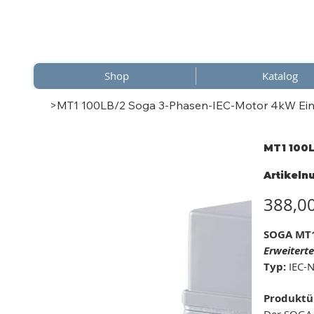
Shop
Katalog
>
MT1 100LB/2 Soga 3-Phasen-IEC-Motor 4kW Einz
MT1 100L
Artikel
Preis
388,0
SOGA MT1
Erweiterte
Typ:
IEC-N
Produktü
Der SOGA 