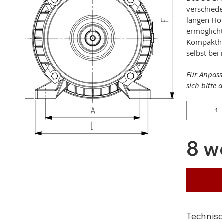
verschiede
langen Ho
ermöglich
Kompakthe
selbst bei
Für Anpass
sich bitte
8 w
Technis