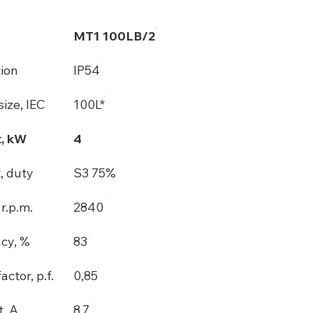
MT1 100LB/2
tion
IP54
ize, IEC
100L*
, kW
4
, duty
S3 75%
r.p.m.
2840
ncy, %
83
actor, p.f.
0,85
t, A
8,7