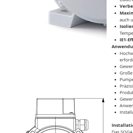
Verbe
Maxim
auch u
Isolie
Tempe
IE1-E
Anwendu
Hochwe
erford
Gewerb
Große 
Pumpe
Präzis
Produk
Gewer
Anwend
Instal
Installat
Das SOGA M