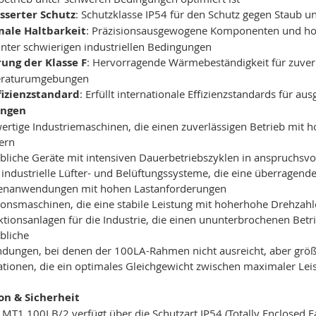
sserter Schutz
: Schutzklasse IP54 für den Schutz gegen Staub u
ale Haltbarkeit
: Präzisionsausgewogene Komponenten und hoch
nter schwierigen industriellen Bedingungen
rung der Klasse F
: Hervorragende Wärmebeständigkeit für zuverl
raturumgebungen
ffizienzstandard
: Erfüllt internationale Effizienzstandards für 
ngen
rtige Industriemaschinen, die einen zuverlässigen Betrieb mit 
ern
liche Geräte mit intensiven Dauerbetriebszyklen in anspruchs
industrielle Lüfter- und Belüftungssysteme, die eine überragende
nanwendungen mit hohen Lastanforderungen
ionsmaschinen, die eine stabile Leistung mit hoherhohe Drehzahl
tionsanlagen für die Industrie, die einen ununterbrochenen Betri
bliche
ungen, bei denen der 100LA-Rahmen nicht ausreicht, aber größ
lationen, die ein optimales Gleichgewicht zwischen maximaler L
ion & Sicherheit
T1 100LB/2 verfügt über die Schutzart IP54 (Totally Enclosed Fan