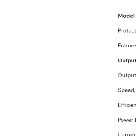
Model
Protec
Frame s
Output
Output
Speed, 
Efficie
Power f
Curren