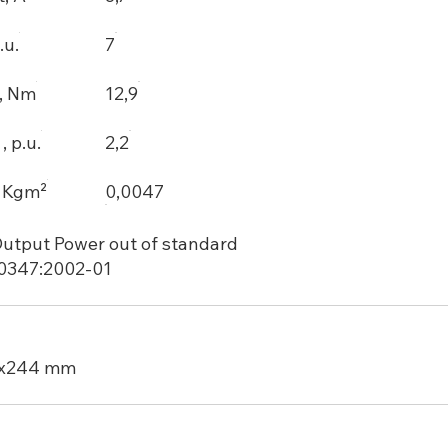
.u.
7
, Nm
12,9
 p.u.
2,2
, Kgm²
0,0047
utput Power out of standard
50347:2002-01
2x244 mm