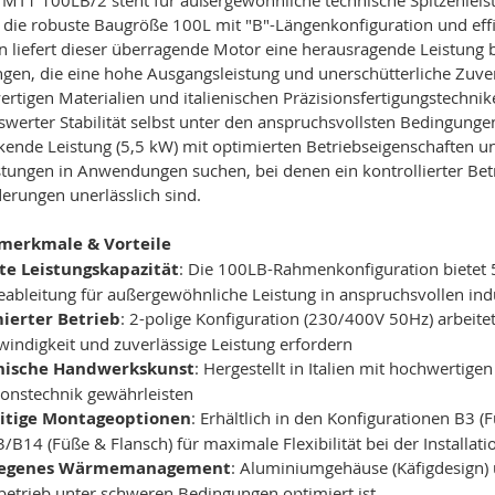
 die robuste Baugröße 100L mit "B"-Längenkonfiguration und eff
n liefert dieser überragende Motor eine herausragende Leistung b
en, die eine hohe Ausgangsleistung und unerschütterliche Zuver
rtigen Materialien und italienischen Präzisionsfertigungstechnik
werter Stabilität selbst unter den anspruchsvollsten Bedingunge
ende Leistung (5,5 kW) mit optimierten Betriebseigenschaften und
istungen in Anwendungen suchen, bei denen ein kontrollierter Be
erungen unerlässlich sind.
lmerkmale & Vorteile
te Leistungskapazität
: Die 100LB-Rahmenkonfiguration bietet 
bleitung für außergewöhnliche Leistung in anspruchsvollen in
ierter Betrieb
: 2-polige Konfiguration (230/400V 50Hz) arbeit
indigkeit und zuverlässige Leistung erfordern
enische Handwerkskunst
: Hergestellt in Italien mit hochwertig
ionstechnik gewährleisten
eitige Montageoptionen
: Erhältlich in den Konfigurationen B3 (
/B14 (Füße & Flansch) für maximale Flexibilität bei der Installati
legenes Wärmemanagement
: Aluminiumgehäuse (Käfigdesign) 
etrieb unter schweren Bedingungen optimiert ist