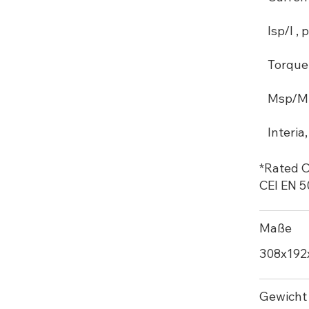
Isp/I , p
Torque
Msp/M ,
Interia
*Rated O
CEI EN 
Maße
308х19
Gewicht