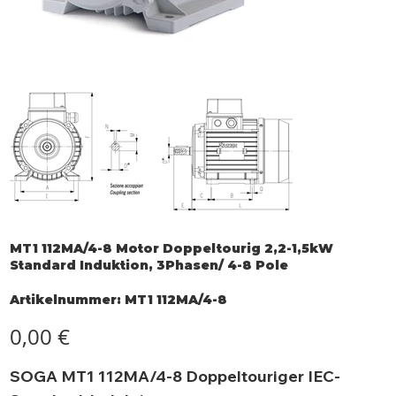
MT1 112MA/4-8 Motor Doppeltourig 2,2-1,5kW
Standard Induktion, 3Phasen/ 4-8 Pole
Artikelnummer:
Artikelnummer:
MT1 112MA/4-8
MT1
112MA/4-
8
Preis
0,00 €
SOGA MT1 112MA/4-8 Doppeltouriger IEC-