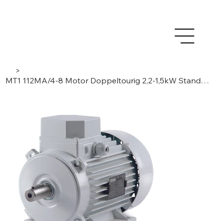
>
MT1 112MA/4-8 Motor Doppeltourig 2,2-1,5kW Standard Induktion, 3Phasen/ 4-8 Pole