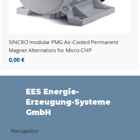
SINCRO modular PMG Air-Cooled Permanent
PMG
Magnet Alternators for Micro-CHP
Mic
Preis
Pre
0,00 €
0,0
EES Energie-
Erzeugung-Systeme
GmbH
Navigation