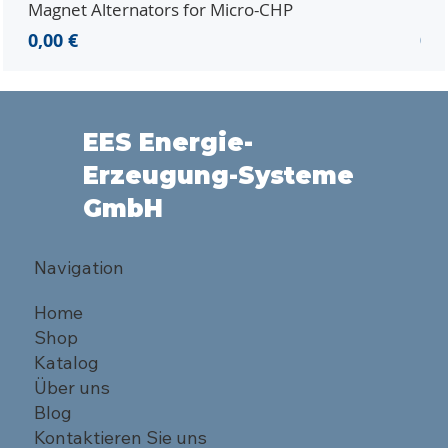
Magnet Alternators for Micro-CHP
Mic
Preis
Pre
0,00 €
0,0
EES Energie-
Erzeugung-Systeme
GmbH
Navigation
Home
Shop
Katalog
Über uns
Blog
Kontaktieren Sie uns