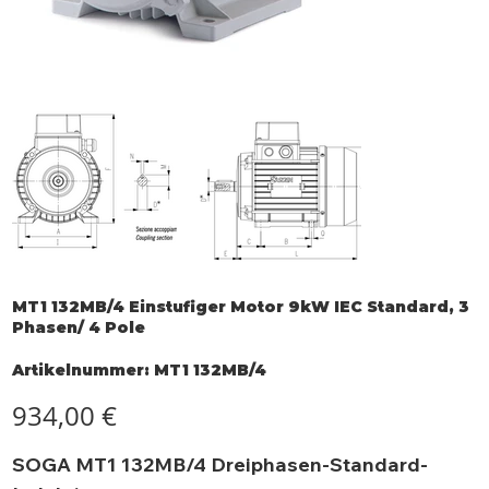
MT1 132MB/4 Einstufiger Motor 9kW IEC Standard, 3
Phasen/ 4 Pole
Artikelnummer:
Artikelnummer:
MT1 132MB/4
MT1
132MB/4
Preis
934,00 €
SOGA MT1 132MB/4 Dreiphasen-Standard-