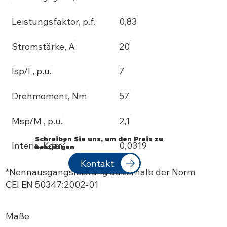
Leistungsfaktor, p.f.
0,83
Stromstärke, A
20
Isp/I , p.u.
7
Drehmoment, Nm
57
Msp/M , p.u.
2,1
Schreiben Sie uns, um den Preis zu
Interia, Kgm²
0,0319
bestätigen
Kontakt
*Nennausgangsleistung außerhalb der Norm
CEI EN 50347:2002-01
Maße