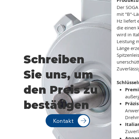
Produktü
Der SOGA 
mit "B"-Lä
Hz liefert
die einen
wird in It
Leistung m
Länge erze
Spitzenlei
Schreiben
unerschütt
Zuverlässi
Sie uns, um
Schlüsse
den Preis zu
Premi
außer
bestätigen
Präzi
Anwend
Drehm
Kontakt
Itali
Zuverl
Anpas