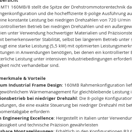
bersicht
MT1 160MB/8 stellt die Spitze der Drehstrommotorentechnik dar
ngenkonfiguration und die hocheffiziente 8-polige Ausführung a
 eine konstante Leistung bei niedrigen Drehzahlen von 720 U/min
 kontrollierten Betrieb bei niedrigen Drehzahlen und ein auße
alien unter Verwendung hochwertiger Materialien und Präzisionste
it bemerkenswerter Stabilität, selbst bei längerem Betrieb unt
ugt eine starke Leistung (5,5 kW) mit optimierten Leistungsmerkma
stungen in Anwendungen benötigen, bei denen ein kontrollierter 
erliche Leistung unter intensiven Industriebedingungen erforderl
gkeit nicht verhandelbar sind.
lmerkmale & Vorteile
um Industrial Frame Design
: 160MB Rahmenkonfiguration liefe
gewöhnlichem Wärmemanagement für gleichbleibende Leistung i
sionsbetrieb bei niedriger Drehzahl
: Die 8-polige Konfiguratio
ungen, die eine exakte Steuerung bei niedriger Drehzahl mit be
omentabgabe erfordern
an Engineering Excellence
: Hergestellt in Italien unter Verwend
ässigkeit und technische Präzision gewährleisten
sbare Montagelösungen
: Erhältlich in den Konfigurationen B3 