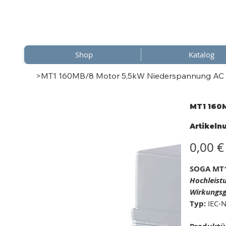
Shop
Katalog
>
MT1 160MB/8 Motor 5,5kW Niederspannung AC IE
MT1 160M
Artikel
Preis
0,00 €
SOGA MT1
Hochleist
Wirkungsg
Typ:
IEC-N