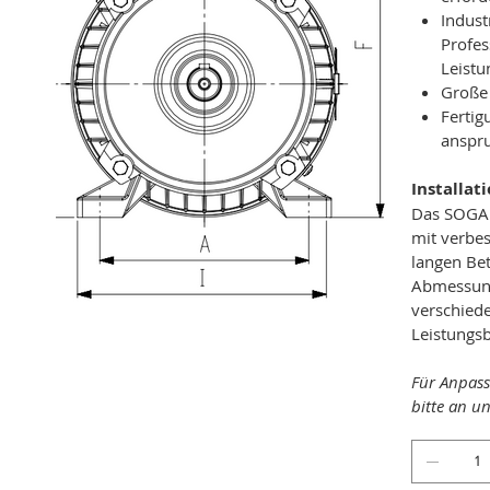
Indus
Profes
Leistu
Große 
Fertig
anspr
Installat
Das SOGA 
mit verbes
langen Bet
Abmessung
verschied
Leistungs
Für Anpass
bitte an u