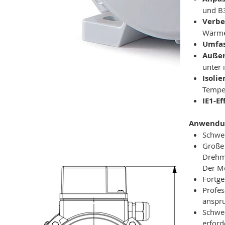
und B3
Verbe
Wärmea
Umfas
Außer
unter 
Isolie
Tempe
IE1-E
Anwendu
Schwer
Große 
Drehm
Der Mo
Fortge
Profes
anspru
Schwer
erford