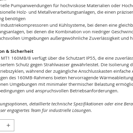
trielle Pumpanwendungen für hochviskose Materialien oder Ho
sionelle Holz- und Metallverarbeitungsanlagen, die einen präzis
ng benötigen
Industriekompressoren und Kühlsysteme, bei denen eine gleichble
ungsanlagen, bei denen die Kombination von niedriger Geschwind
uchsvollen Umgebungen außergewöhnliche Zuverlässigkeit und h
ion & Sicherheit
MT1 160MB/8 verfügt über die Schutzart IP55, die eine zuverläs
sertem Schutz gegen Strahlwasser gewährleistet. Die Isolierung de
riebszyklen, während der zugängliche Anschlusskasten einfache 
en des 160MB-Rahmens bieten hervorragende Wärmeableitungsei
enen Umgebungen mit minimaler thermischer Belastung ermöglic
bedingungen und anspruchsvollen Betriebsanforderungen.
ungsoptionen, detaillierte technische Spezifikationen oder eine Be
nser engagiertes Team für industrielle Lösungen.