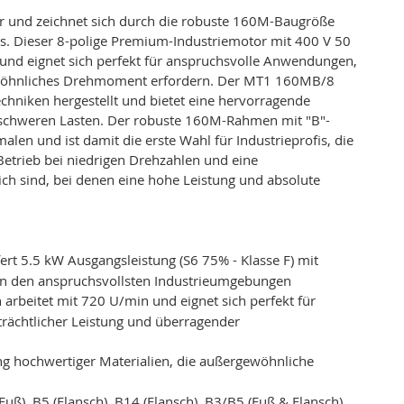
 und zeichnet sich durch die robuste 160M-Baugröße
us. Dieser 8-polige Premium-Industriemotor mit 400 V 50
 und eignet sich perfekt für anspruchsvolle Anwendungen,
rgewöhnliches Drehmoment erfordern. Der MT1 160MB/8
chniken hergestellt und bietet eine hervorragende
er schweren Lasten. Der robuste 160M-Rahmen mit "B"-
len und ist damit die erste Wahl für Industrieprofis, die
Betrieb bei niedrigen Drehzahlen und eine
ich sind, bei denen eine hohe Leistung und absolute
rt 5.5 kW Ausgangsleistung (S6 75% - Klasse F) mit
n den anspruchsvollsten Industrieumgebungen
n arbeitet mit 720 U/min und eignet sich perfekt für
trächtlicher Leistung und überragender
ung hochwertiger Materialien, die außergewöhnliche
(Fuß), B5 (Flansch), B14 (Flansch), B3/B5 (Fuß & Flansch)