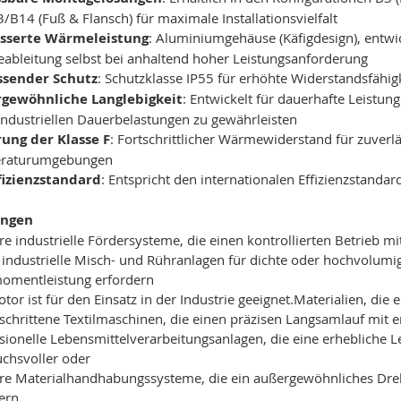
/B14 (Fuß & Flansch) für maximale Installationsvielfalt
sserte Wärmeleistung
: Aluminiumgehäuse (Käfigdesign), entwi
bleitung selbst bei anhaltend hoher Leistungsanforderung
sender Schutz
: Schutzklasse IP55 für erhöhte Widerstandsfähig
gewöhnliche Langlebigkeit
: Entwickelt für dauerhafte Leistu
industriellen Dauerbelastungen zu gewährleisten
rung der Klasse F
: Fortschrittlicher Wärmewiderstand für zuverlä
raturumgebungen
ffizienzstandard
: Entspricht den internationalen Effizienzstandar
ngen
e industrielle Fördersysteme, die einen kontrollierten Betrieb m
industrielle Misch- und Rühranlagen für dichte oder hochvolumi
omentleistung erfordern
tor ist für den Einsatz in der Industrie geeignet.Materialien, 
schrittene Textilmaschinen, die einen präzisen Langsamlauf mit 
sionelle Lebensmittelverarbeitungsanlagen, die eine erhebliche L
chsvoller oder
e Materialhandhabungssysteme, die ein außergewöhnliches Dreh
ern