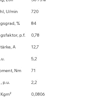
hl, U/min
720
gsgrad, %
84
gsfaktor, p.f.
0,78
tärke, A
12,7
.u.
5,2
oment, Nm
71
 p.u.
2,2
, Kgm²
0,0806