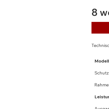
8 w
Technis
Model
Schutz
Rahmen
Leistu
Ausgan