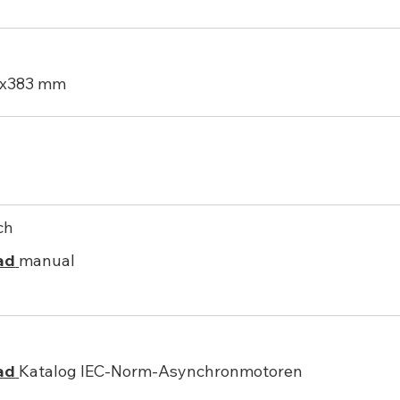
8x383 mm
ch
ad
manual
ad
Katalog IEC-Norm-Asynchronmotoren