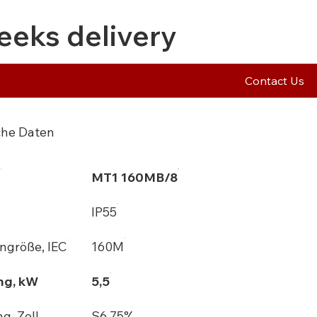
eeks delivery
Contact Us
che Daten
l
MT1 160MB/8
IP55
größe, IEC
160M
ng, kW
5,5
g, Zoll
S6 75%