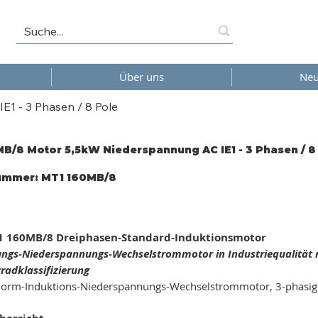
Über uns
Neu
1 - 3 Phasen / 8 Pole
B/8 Motor 5,5kW Niederspannung AC IE1 - 3 Phasen / 8
Artikelnummer:
nummer:
MT1 160MB/8
MT1
160MB/8
 160MB/8 Dreiphasen-Standard-Induktionsmotor
ungs-Niederspannungs-Wechselstrommotor in Industriequalität m
radklassifizierung
orm-Induktions-Niederspannungs-Wechselstrommotor, 3-phasig /