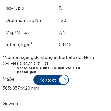
Isp/I , p.u.
7,1
Drehmoment, Nm
120
Msp/M , p.u.
2,4
Interia, Kgm²
0,1112
*Nennausgangsleistung außerhalb der Norm
CEI EN 50347:2002-01
Schreiben Sie uns, um den Preis zu
bestätigen
Maße
Kontakt
585х357x420 mm
Gewicht