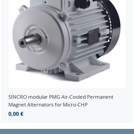
SINCRO modular PMG Air-Cooled Permanent
PMG
Magnet Alternators for Micro-CHP
Mic
Preis
Pre
0,00 €
0,0