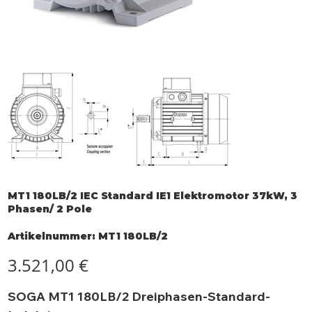
MT1 180LB/2 IEC Standard IE1 Elektromotor 37kW, 3
Phasen/ 2 Pole
Artikelnummer:
Artikelnummer:
MT1 180LB/2
MT1
180LB/2
Preis
3.521,00 €
SOGA MT1 180LB/2 Dreiphasen-Standard-