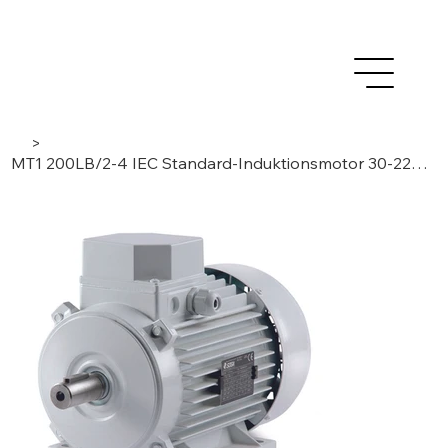
>
MT1 200LB/2-4 IEC Standard-Induktionsmotor 30-22kW, 2-stufig, 3 Phasen/ 2-4 Pole