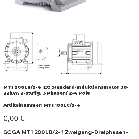
MT1 200LB/2-4 IEC Standard-Induktionsmotor 30-
22kW, 2-stufig, 3 Phasen/ 2-4 Pole
Artikelnummer:
Artikelnummer:
MT1 180LC/2-4
MT1
180LC/2-
4
Preis
0,00 €
SOGA MT1 200LB/2-4 Zweigang-Dreiphasen-