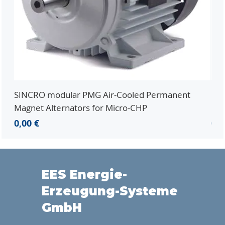
SINCRO modular PMG Air-Cooled Permanent
PMG
Magnet Alternators for Micro-CHP
Mic
Preis
Pre
0,00 €
0,0
EES Energie-
Erzeugung-Systeme
GmbH