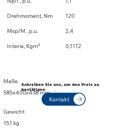
Isp/I , p.u.
7,1
Drehmoment, Nm
120
Msp/M , p.u.
2,4
Interia, Kgm²
0,1112
Maße
Schreiben Sie uns, um den Preis zu
bestätigen
585х400x438 mm
Kontakt
Gewicht
151 kg