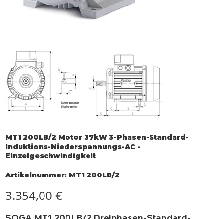
MT1 200LB/2 Motor 37kW 3-Phasen-Standard-
Induktions-Niederspannungs-AC -
Einzelgeschwindigkeit
Artikelnummer:
Artikelnummer:
MT1 200LB/2
MT1
200LB/2
Preis
3.354,00 €
SOGA MT1 200LB/2 Dreiphasen-Standard-