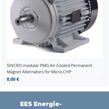
SINCRO modular PMG Air-Cooled Permanent
PMG
Magnet Alternators for Micro-CHP
Mic
Preis
Pre
0,00 €
0,0
EES Energie-