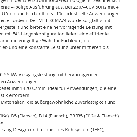
iente 4-polige Ausführung aus. Bei 230/400V 50Hz mit 4
0 U/min und ist damit ideal für industrielle Anwendungen,
keit erfordern. Der MT1 80MA/4 wurde sorgfältig mit
ergestellt und bietet eine hervorragende Leistung mit
mit "A"-Längenkonfiguration liefert eine effiziente
amit die endgültige Wahl für Fachleute, die
ieb und eine konstante Leistung unter mittleren bis
 0.55 kW Ausgangsleistung mit hervorragender
ellen Anwendungen
beitet mit 1420 U/min, ideal für Anwendungen, die eine
stik erfordern
en Materialien, die außergewöhnliche Zuverlässigkeit und
Füße), B5 (Flansch), B14 (Flansch), B3/B5 (Füße & Flansch)
on
käfig-Design) und technisches Kühlsystem (TEFC),