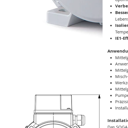
Verbe
Besse
Lebens
Isolie
Tempe
IE1-E
Anwendu
Mittel
Anwend
Mittel
Misch-
Werkze
Mittel
Pumpe
Präzis
Instal
Installat
Das SOGA M