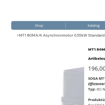
Shop
Katalog
>
MT1 80MA/4 Asynchronmotor 0,55kW Standard In
MT1 80MA
Artikel
Preis
196,0
SOGA MT1
Effizient
Typ:
IEC-N
Produktü
Der SOGA 