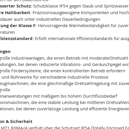
sserter Schutz
: Schutzklasse IP54 gegen Staub und Spritzwasser
re Haltbarkeit
: Präzisionsausgewogene Komponenten und hochwe
dauer auch unter industriellen Dauerbedingungen
rung der Klasse F
: Hervorragende Wärmebeständigkeit für zuve
raturen
ffizienzstandard
: Erfüllt internationale Effizienzstandards für 
ngen
große Industrieanlagen, die einen Betrieb mit moderaterDrehza
ungen, bei denen reduzierte Vibrations- und Geräuschpegel wic
große Fördersysteme, die einen kontrollierten Betrieb erfordern
 und Rührwerke für verschiedene industrielle Prozesse
ugmaschinen, die eine gleichmäßige Drehzahlregelung mit zuverl
große
nanwendungen mit mäßigem bis hohem Durchflussbedarf
ionsmaschinen, die eine stabile Leistung bei mittleren Drehzahle
lationen, bei denen zuverlässige Leistung und effiziente Energie
ion & Sicherheit
T1 80MA/4 verfügt über die Schutzart IP54 (Totally Enclosed Fan