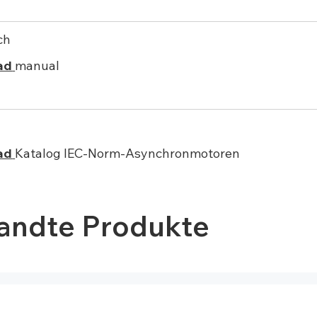
ch
ad
manual
ad
Katalog IEC-Norm-Asynchronmotoren
andte Produkte