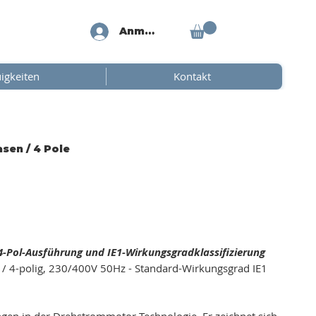
Anmelden
igkeiten
Kontakt
sen / 4 Pole
4-Pol-Ausführung und IE1-Wirkungsgradklassifizierung
 4-polig, 230/400V 50Hz - Standard-Wirkungsgrad IE1
gen in der Drehstrommotor-Technologie. Er zeichnet sich