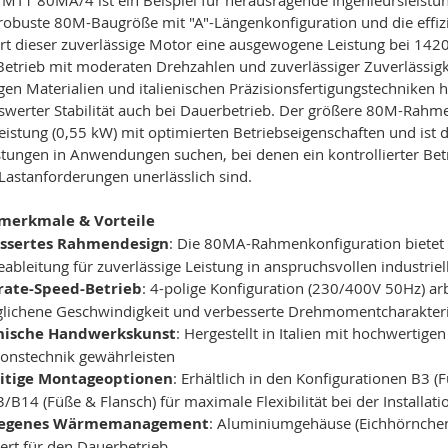
 robuste 80M-Baugröße mit "A"-Längenkonfiguration und die effiz
ert dieser zuverlässige Motor eine ausgewogene Leistung bei 142
Betrieb mit moderaten Drehzahlen und zuverlässiger Zuverlässig
en Materialien und italienischen Präzisionsfertigungstechniken h
erter Stabilität auch bei Dauerbetrieb. Der größere 80M-Rahmen 
istung (0,55 kW) mit optimierten Betriebseigenschaften und ist d
stungen in Anwendungen suchen, bei denen ein kontrollierter Betr
Lastanforderungen unerlässlich sind.
lmerkmale & Vorteile
ssertes Rahmendesign
: Die 80MA-Rahmenkonfiguration bietet
bleitung für zuverlässige Leistung in anspruchsvollen industri
ate-Speed-Betrieb
: 4-polige Konfiguration (230/400V 50Hz) ar
lichene Geschwindigkeit und verbesserte Drehmomentcharakteri
enische Handwerkskunst
: Hergestellt in Italien mit hochwertig
ionstechnik gewährleisten
eitige Montageoptionen
: Erhältlich in den Konfigurationen B3 (
/B14 (Füße & Flansch) für maximale Flexibilität bei der Installati
legenes Wärmemanagement
: Aluminiumgehäuse (Eichhörnchen
ert für den Dauerbetrieb