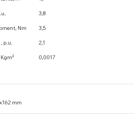
.u.
3,8
oment, Nm
3,5
 p.u.
2,1
, Kgm²
0,0017
0x162 mm