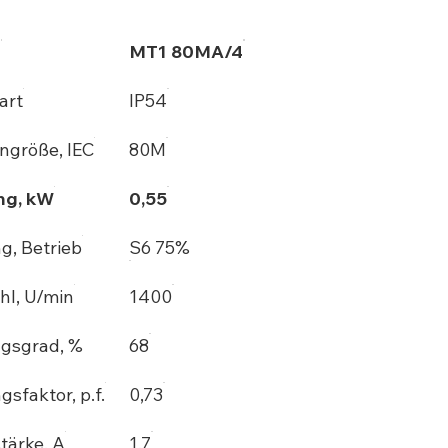
l
MT1 80MA/4
art
IP54
größe, IEC
80M
ng, kW
0,55
g, Betrieb
S6 75%
hl, U/min
1400
gsgrad, %
68
gsfaktor, p.f.
0,73
tärke, A
1,7