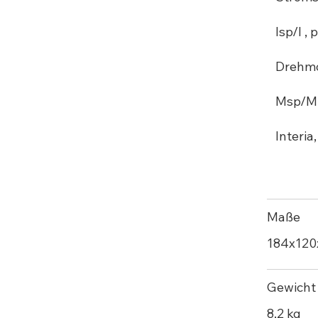
Isp/I , p
Drehm
Msp/M ,
Interia
Maße
184х12
Gewicht
8,2 kg