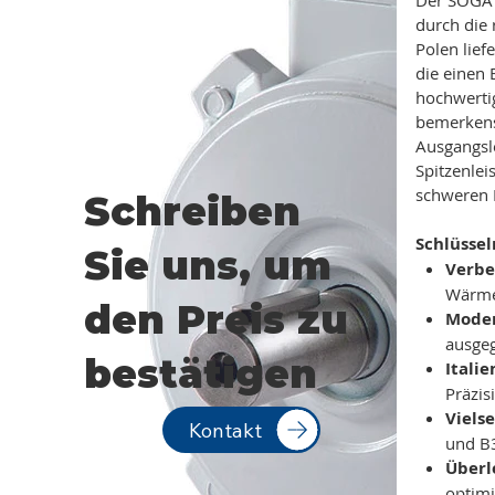
durch die
Polen lief
die einen 
hochwertig
bemerkensw
Ausgangsle
Spitzenlei
schweren 
Schreiben
Schlüsse
Sie uns, um
Verbe
Wärmea
den Preis zu
Moder
ausgeg
bestätigen
Itali
Präzis
Viels
Kontakt
und B3
Über
optimi