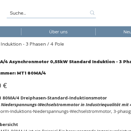
Über uns
Neu
duktion - 3 Phasen / 4 Pole
/4 Asynchronmotor 0,55kW Standard Induktion - 3 Pha
Artikelnummer:
nummer:
MT1 80MA/4
MT1
80MA/4
0 €
 80MA/4 Dreiphasen-Standard-Induktionsmotor
er Niederspannungs-Wechselstrommotor in Industriequalität mit 
orm-Induktions-Niederspannungs-Wechselstrommotor, 3-phasig /
bersicht
MT1 80MA/4 ist ein Beispiel für herausragende Ingenieursleistun