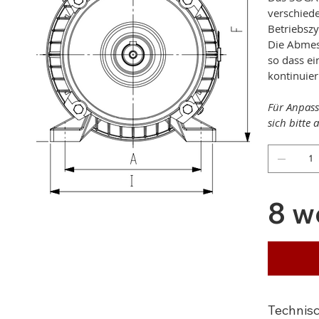
verschiede
Betriebszy
Die Abmes
so dass ei
kontinuier
Für Anpass
sich bitte
8 w
Technis