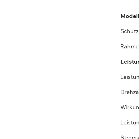
Model
Schutz
Rahmen
Leistu
Leistun
Drehza
Wirkun
Leistun
Stroms