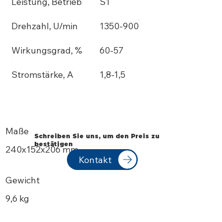
Leistung, Betrieb
S1
Drehzahl, U/min
1350-900
Wirkungsgrad, %
60-57
Stromstärke, A
1,8-1,5
Maße
Schreiben Sie uns, um den Preis zu
bestätigen
240х152x206 mm
Kontakt
Gewicht
9,6 kg