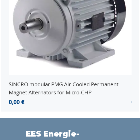
SINCRO modular PMG Air-Cooled Permanent
PMG
Magnet Alternators for Micro-CHP
Mic
Preis
Pre
0,00 €
0,0
EES Energie-