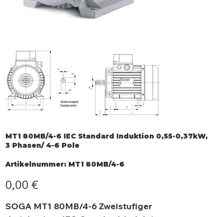
MT1 80MB/4-6 IEC Standard Induktion 0,55-0,37kW,
3 Phasen/ 4-6 Pole
Artikelnummer:
Artikelnummer:
MT1 80MB/4-6
MT1
80MB/4-
6
Preis
0,00 €
SOGA MT1 80MB/4-6 Zweistufiger