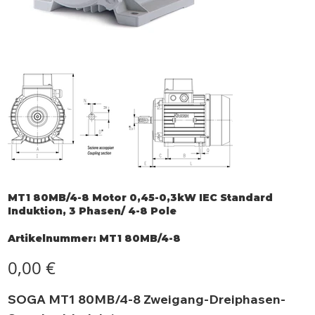
MT1 80MB/4-8 Motor 0,45-0,3kW IEC Standard
Induktion, 3 Phasen/ 4-8 Pole
Artikelnummer:
Artikelnummer:
MT1 80MB/4-8
MT1
80MB/4-
8
Preis
0,00 €
SOGA MT1 80MB/4-8 Zweigang-Dreiphasen-