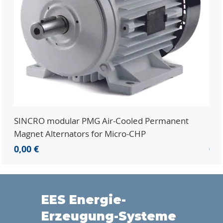
SINCRO modular PMG Air-Cooled Permanent
PMG
Magnet Alternators for Micro-CHP
Mic
Preis
Pre
0,00 €
0,0
EES Energie-
Erzeugung-Systeme