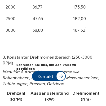
2000
36,77
175,50
2500
47,65
182,00
3000
58,88
187,52
3. Konstanter Drehmomentbereich (250-3000
RPM)
Schreiben Sie uns, um den Preis zu
bestätigen
Ideal für: Automatisierungssysteme wie
Kontakt
Rollenbahnen, Förderbänder, Abwickelmaschinen,
Zuführungen, Pressen, Getriebe
Drehzahl
Ausgangsleistung
Drehmoment
(RPM)
(kW)
(Nm)