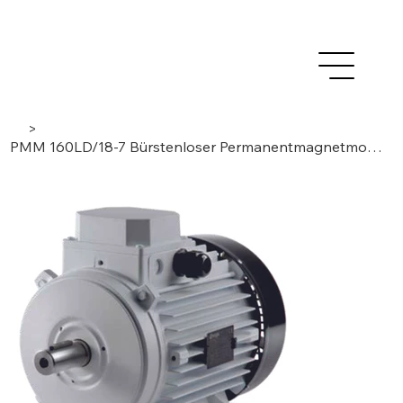
>
PMM 160LD/18-7 Bürstenloser Permanentmagnetmotor 3Phasen/ 18Pole/ 7 Module