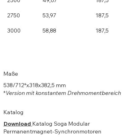
2500
49,07
187,5
2750
53,97
187,5
3000
58,88
187,5
Maße
538/712*x318x382,5 mm
*
Version mit konstantem Drehmomentbereich
Katalog
Download
Katalog Soga Modular
Permanentmagnet-Synchronmotoren