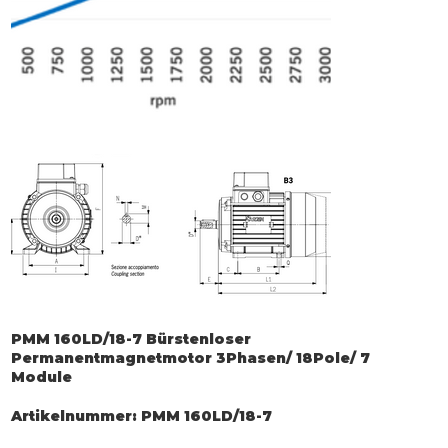
PMM 160LD/18-7 Bürstenloser
Permanentmagnetmotor 3Phasen/ 18Pole/ 7
Module
Artikelnummer:
Artikelnummer:
PMM 160LD/18-7
PMM
160LD/18-
7
Preis