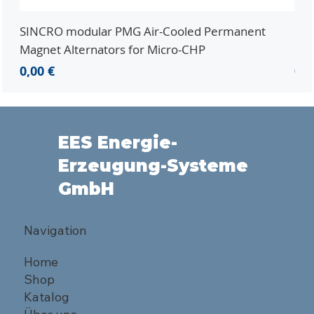
SINCRO modular PMG Air-Cooled Permanent
PMG
Magnet Alternators for Micro-CHP
Mic
Preis
Pre
0,00 €
0,0
EES Energie-
Erzeugung-Systeme
GmbH
Navigation
Home
Shop
Katalog