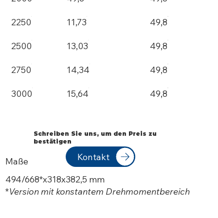
2250
11,73
49,8
2500
13,03
49,8
2750
14,34
49,8
3000
15,64
49,8
Schreiben Sie uns, um den Preis zu
bestätigen
Kontakt
Maße
494/668*x318x382,5 mm
*
Version mit konstantem Drehmomentbereich