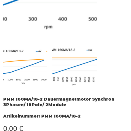
PMM 160MA/18-2 Dauermagnetmotor Synchron
3Phasen/ 18Pole/ 2Module
Artikelnummer:
Artikelnummer:
PMM 160MA/18-2
PMM
160MA/18-
2
Preis
0,00 €