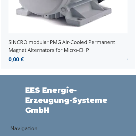
SINCRO modular PMG Air-Cooled Permanent
PMG
Magnet Alternators for Micro-CHP
Mic
Preis
Pre
0,00 €
0,0
EES Energie-
Erzeugung-Systeme
GmbH
Navigation