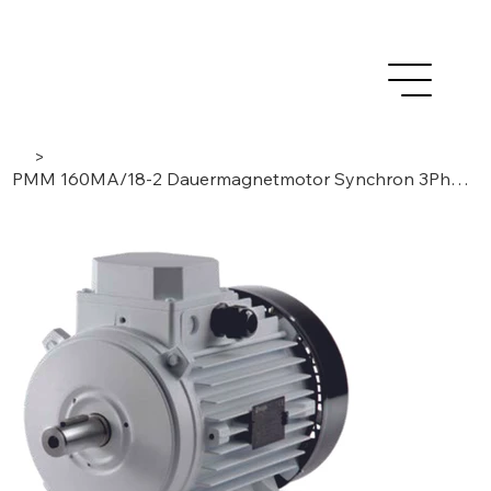
>
PMM 160MA/18-2 Dauermagnetmotor Synchron 3Phasen/ 18Pole/ 2Module