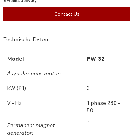
8 weeks delivery
Contact Us
Technische Daten
Model
PW-32
Asynchronous motor:
kW (P1)
3
V - Hz
1 phase 230 -
50
Permanent magnet
generator: