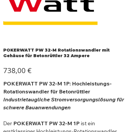
POKERWATT PW 32-M Rotationswandler mit
Gehäuse für Betonrüttler 32 Ampere
Preis
738,00 €
POKERWATT PW 32-M 1P: Hochleistungs-
Rotationswandler für Betonrüttler
Industrietaugliche Stromversorgungslösung für
schwere Bauanwendungen
Der
POKERWATT PW 32-M 1P
ist ein
erstklassiger Hochleistungs-Rotationswandler,