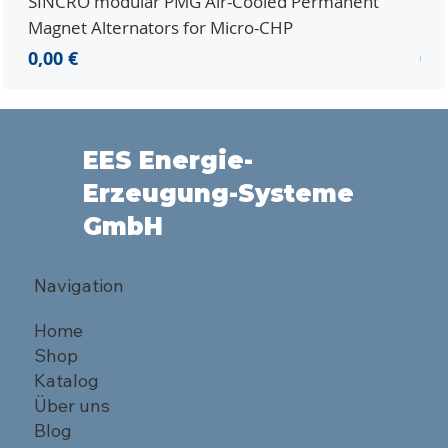
SINCRO modular PMG Air-Cooled Permanent
PMG
Magnet Alternators for Micro-CHP
Mic
Preis
Pre
0,00 €
0,0
EES Energie-
Erzeugung-Systeme
GmbH
Navigation
Home
Shop
Katalog
Über uns
Blog