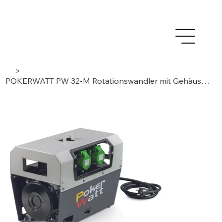
>
POKERWATT PW 32-M Rotationswandler mit Gehäuse für Betonrüttler 32 Ampere