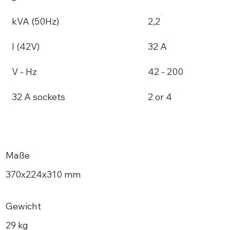
kVA (50Hz)
2,2
I (42V)
32 A
V - Hz
42 - 200
32 A sockets
2 or 4
Maße
370x224x310 mm
Gewicht
29 kg