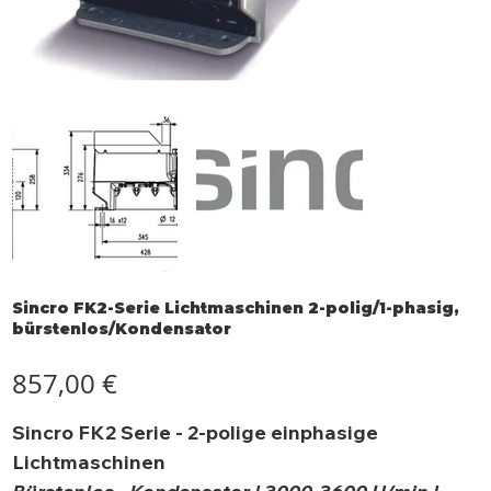
Sincro FK2-Serie Lichtmaschinen 2-polig/1-phasig,
bürstenlos/Kondensator
Preis
857,00 €
Sincro FK2 Serie - 2-polige einphasige
Lichtmaschinen