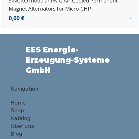
SINCRO modular PMG Air-Cooled Permanent
PMG
Magnet Alternators for Micro-CHP
Mic
Preis
Pre
0,00 €
0,0
EES Energie-
Erzeugung-Systeme
GmbH
Navigation
Home
Shop
Katalog
Über uns
Blog