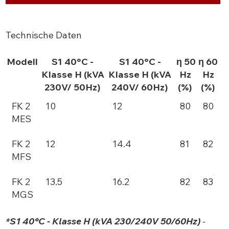
Technische Daten
Modell
S1 40°C -
S1 40°C -
η 50
η 60
Klasse H (kVA
Klasse H (kVA
Hz
Hz
230V/ 50Hz)
240V/ 60Hz)
(%)
(%)
FK 2
10
12
80
80
MES
FK 2
12
14.4
81
82
MFS
FK 2
13.5
16.2
82
83
MGS
*S1 40°C - Klasse H (kVA 230/240V 50/60Hz)
-