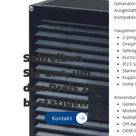
Generatore
Ausgestat
Kompatibil
Hauptmer
2-poli
Dreip
Selbst
Schreiben
Kurzsc
IP23 S
Sie uns, um
Starke
Kupplu
Hohe 
den Preis zu
Anwendun
bestätigen
Genera
Mobil
Notfal
Kontakt
Off-Ne
OEM-Ge