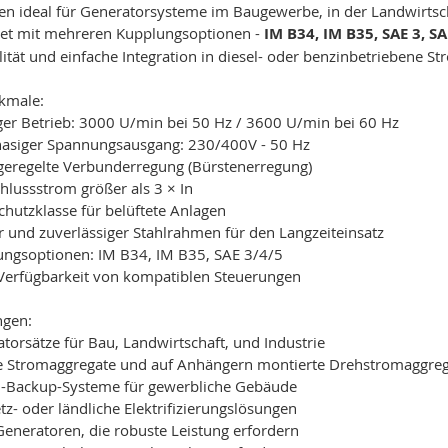
n ideal für Generatorsysteme im Baugewerbe, in der Landwirtsch
tet mit mehreren Kupplungsoptionen -
IM B34, IM B35, SAE 3, S
ität und einfache Integration in diesel- oder benzinbetriebene S
kmale:
ger Betrieb: 3000 U/min bei 50 Hz / 3600 U/min bei 60 Hz
hasiger Spannungsausgang: 230/400V - 50 Hz
geregelte Verbunderregung (Bürstenerregung)
hlussstrom größer als 3 × In
chutzklasse für belüftete Anlagen
r und zuverlässiger Stahlrahmen für den Langzeiteinsatz
ngsoptionen: IM B34, IM B35, SAE 3/4/5
Verfügbarkeit von kompatiblen Steuerungen
gen:
torsätze für Bau, Landwirtschaft, und Industrie
e Stromaggregate und auf Anhängern montierte Drehstromaggre
l-Backup-Systeme für gewerbliche Gebäude
tz- oder ländliche Elektrifizierungslösungen
neratoren, die robuste Leistung erfordern