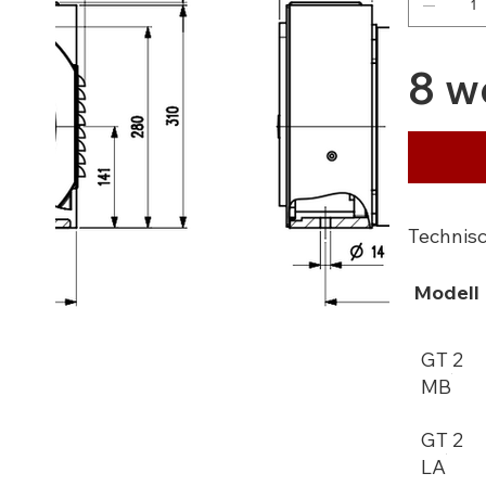
8 w
Technis
Modell
GT 2
MB
GT 2
LA