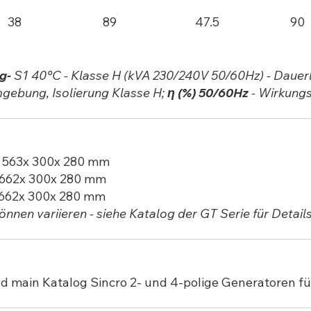
38
89
47.5
90
ng-
S1 40°C - Klasse H (kVA 230/240V 50/60Hz) - Dauerl
ebung, Isolierung Klasse H;
η (%) 50/60Hz
- Wirkung
 563x 300x 280 mm
 662x 300x 280 mm
 662x 300x 280 mm
önnen variieren - siehe Katalog der GT
Serie für Details
d main
Katalog Sincro 2- und 4-polige Generatoren f