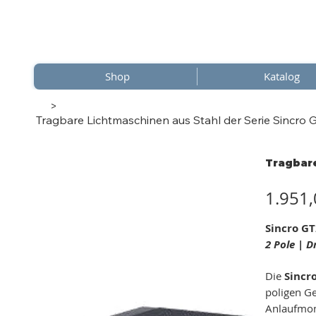
Shop
Katalog
>
Tragbare Lichtmaschinen aus Stahl der Serie Sincr
Tragbare
Preis
1.951,
Sincro GT
2 Pole | 
Die
Sincr
poligen G
Anlaufmom