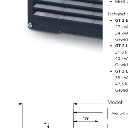
Mietfl
Technische
GT 2 
27 kV
34 kV
Gewich
GT 2 
31.5 k
40 kV
Gewich
GT 2 
38 kV
47,5 k
Gewich
Modell