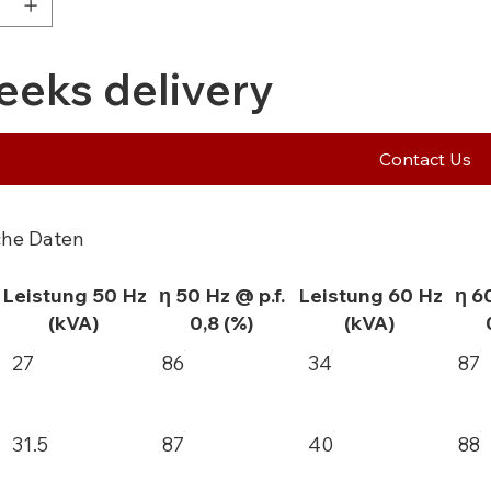
eeks delivery
Contact Us
che Daten
Leistung 50 Hz
η 50 Hz @ p.f.
Leistung 60 Hz
η 6
(kVA)
0,8 (%)
(kVA)
27
86
34
87
31.5
87
40
88