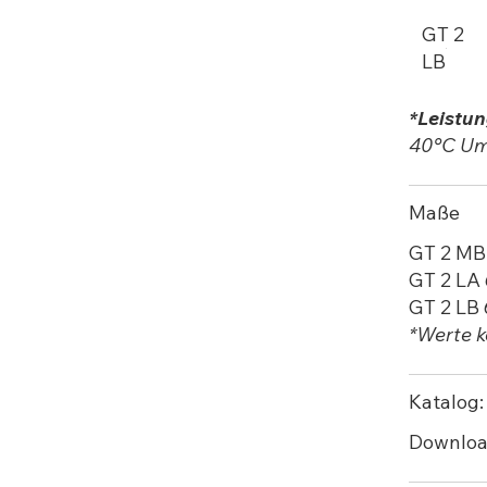
GT 2
LB
*Leistu
40°C Umg
Maße
GT 2 MB
GT 2 LA
GT 2 LB
*Werte k
Katalog:
Downloa