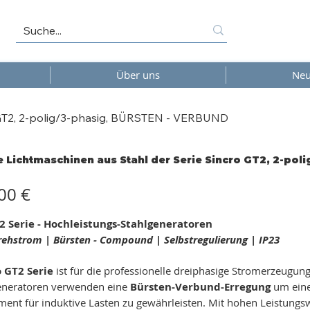
Über uns
Neu
o GT2, 2-polig/3-phasig, BÜRSTEN - VERBUND
 Lichtmaschinen aus Stahl der Serie Sincro GT2, 2-po
00 €
2 Serie - Hochleistungs-Stahlgeneratoren
Drehstrom | Bürsten - Compound | Selbstregulierung | IP23
o GT2 Serie
ist für die professionelle dreiphasige Stromerzeugu
eneratoren verwenden eine
Bürsten-Verbund-Erregung
um eine
ent für induktive Lasten zu gewährleisten. Mit hohen Leistungs