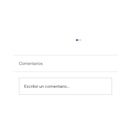
Comentarios
Escribir un comentario...
SINCRO presenta los nuevos
alternadores IP54 de la serie SSG160