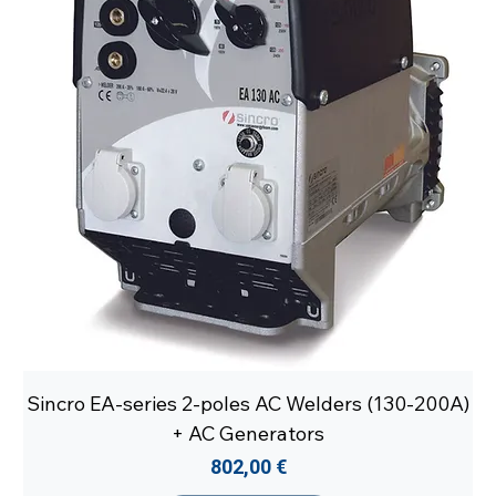
Sincro EA-series 2-poles AC Welders (130-200A)
+ AC Generators
Prix
802,00 €