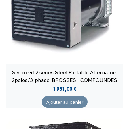
Sincro GT2 series Steel Portable Alternators
2poles/3-phase, BROSSES - COMPOUNDES
Prix
1 951,00 €
Ajouter au panier