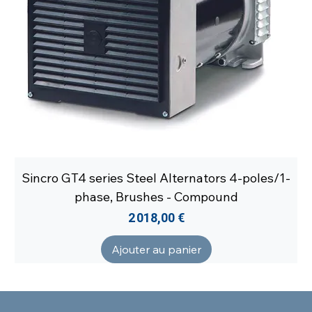
Sincro GT4 series Steel Alternators 4-poles/1-
phase, Brushes - Compound
Prix
2 018,00 €
Ajouter au panier