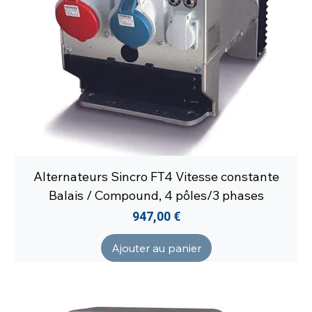
Alternateurs Sincro FT4 Vitesse constante
Balais / Compound, 4 pôles/3 phases
Prix
947,00 €
Ajouter au panier