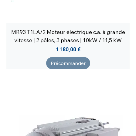
MR93 T1LA/2 Moteur électrique c.a. à grande
vitesse | 2 pôles, 3 phases | 10kW / 11,5 kW
Prix
1 180,00 €
Précommander