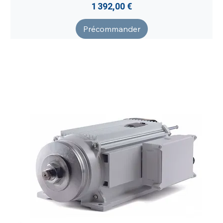
Prix
1 392,00 €
Précommander