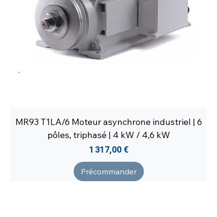
MR93 T1LA/6 Moteur asynchrone industriel | 6
pôles, triphasé | 4 kW / 4,6 kW
Prix
1 317,00 €
Précommander