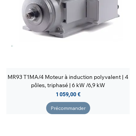
MR93 T1MA/4 Moteur à induction polyvalent | 4
pôles, triphasé | 6 kW /6,9 kW
Prix
1 059,00 €
Précommander