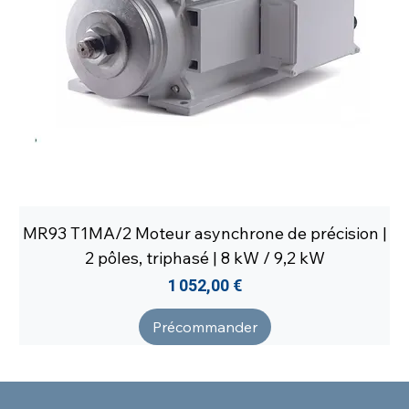
MR93 T1MA/2 Moteur asynchrone de précision |
2 pôles, triphasé | 8 kW / 9,2 kW
Prix
1 052,00 €
Précommander