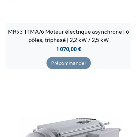
MR93 T1MA/6 Moteur électrique asynchrone | 6
pôles, triphasé | 2,2 kW / 2,5 kW
Prix
1 070,00 €
Précommander