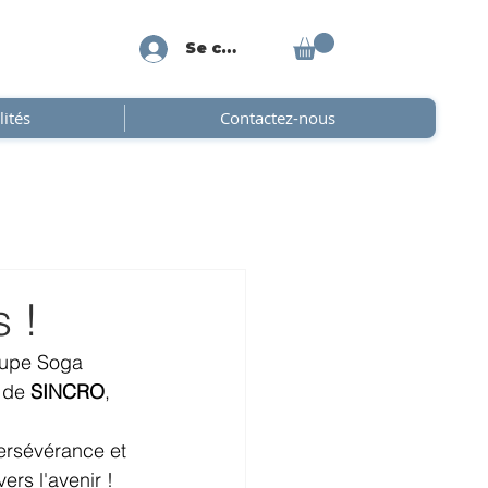
Se connecter
lités
Contactez-nous
 !
oupe Soga 
 de 
SINCRO
, 
ersévérance et 
ers l'avenir !