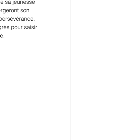
se sa jeunesse 
orgeront son 
a persévérance, 
grès pour saisir 
e.