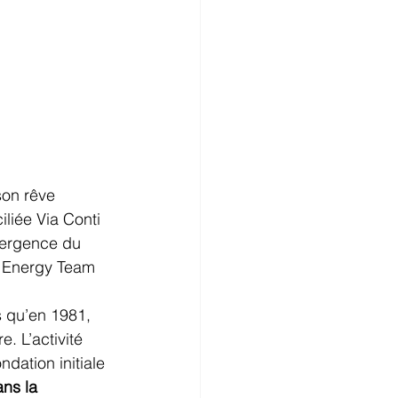
son rêve 
iliée Via Conti 
mergence du 
a Energy Team 
 qu’en 1981, 
. L’activité 
ondation initiale 
ns la 