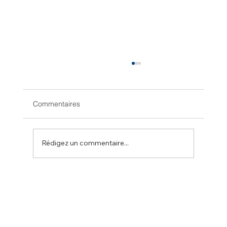
Commentaires
Rédigez un commentaire...
Nouveau catalogue des générateurs PTO
AGROWATT 2025 publié