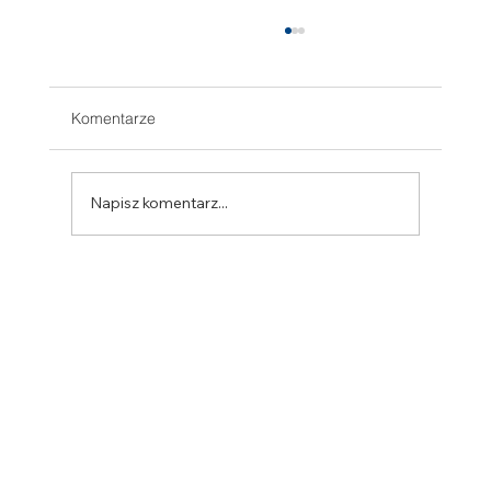
Komentarze
Napisz komentarz...
SINCRO prezentuje nowe alternatory IP54
z serii SSG160