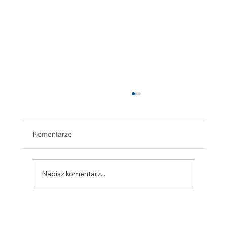
Komentarze
Napisz komentarz...
SINCRO prezentuje nowe alternatory IP54
z serii SSG160