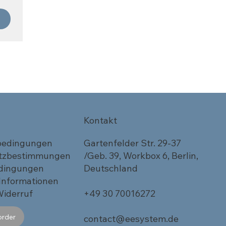
Kontakt
bedingungen
Gartenfelder Str. 29-37
tzbestimmungen
/Geb. 39, Workbox 6, Berlin,
dingungen
Deutschland
 Informationen
Widerruf
+49 30 70016272
order
contact@eesystem.de