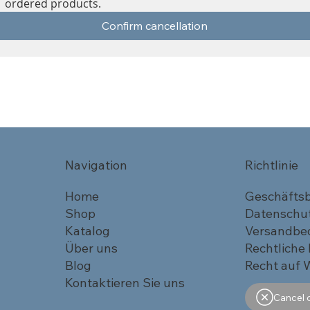
ordered products.
Confirm cancellation
Navigation
Richtlinie
Home
Geschäfts
Shop
Datenschu
Katalog
Versandbe
Über uns
Rechtliche
Blog
Recht auf 
Kontaktieren Sie uns
Cancel 