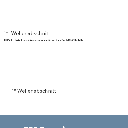
1*- Wellenabschnitt
PC-CW 80 Serie Gesamtabmessungen nur für das 6-polige 0,55 kW Modell:
1* Wellenabschnitt