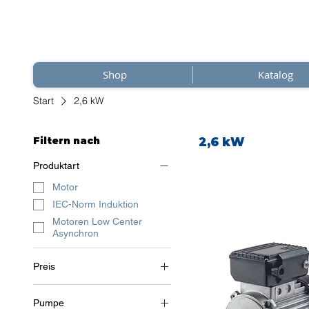
Shop
Katalog
Start
2,6 kW
Filtern nach
2,6 kW
Produktart
Motor
IEC-Norm Induktion
Motoren Low Center
Asynchron
Preis
Pumpe
315 €
465 €