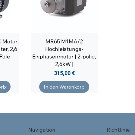
C Motor
MR65 M1MA/2
ter, 2,6
Hochleistungs-
Pole
Einphasenmotor | 2-polig,
2,6kW |
Preis
315,00 €
orb
In den Warenkorb
Navigation
Richtlinie