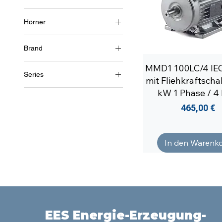
2 Pole (~3000 RPM)
Hörner
4 Pole (~1500 U/min)
1~ (einphasig 230V)
Brand
Soga
MMD1 100LC/4 IE
Series
mit Fliehkraftschal
MR65
kW 1 Phase / 4 
MMD1
Preis
465,00 €
In den Warenk
EES Energie-Erzeugung-