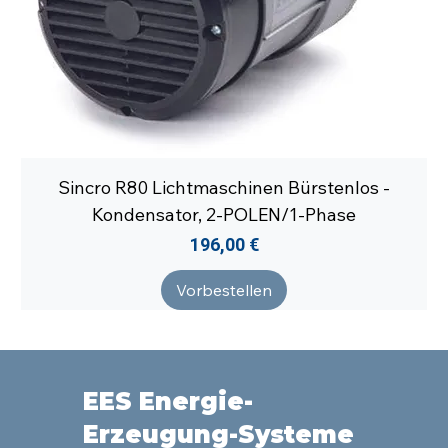
Sincro R80 Lichtmaschinen Bürstenlos -
Kondensator, 2-POLEN/1-Phase
Preis
196,00 €
Vorbestellen
EES Energie-
Erzeugung-Systeme