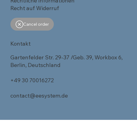
Rechtliche Informationen
Recht auf Widerruf
Cancel order
Kontakt
Gartenfelder Str. 29-37 /Geb. 39, Workbox 6,
Berlin, Deutschland
+49 30 70016272
contact@eesystem.de