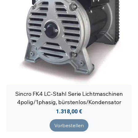
Sincro FK4 LC-Stahl Serie Lichtmaschinen
4polig/1phasig, bürstenlos/Kondensator
Preis
1.318,00 €
Vorbestellen