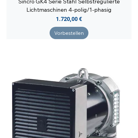
Sincro GK4 Serie Stahl Selbstregulierte
Lichtmaschinen 4-polig/1-phasig
Preis
1.720,00 €
Vorbestellen