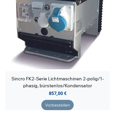
Sincro FK2-Serie Lichtmaschinen 2-polig/1-
phasig, bürstenlos/Kondensator
Preis
857,00 €
Vorbestellen