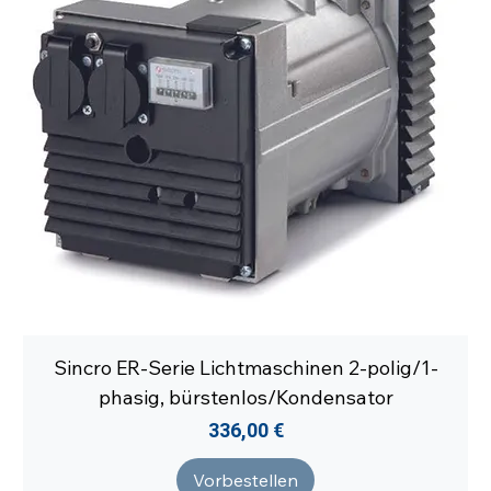
Sincro ER-Serie Lichtmaschinen 2-polig/1-
phasig, bürstenlos/Kondensator
Preis
336,00 €
Vorbestellen