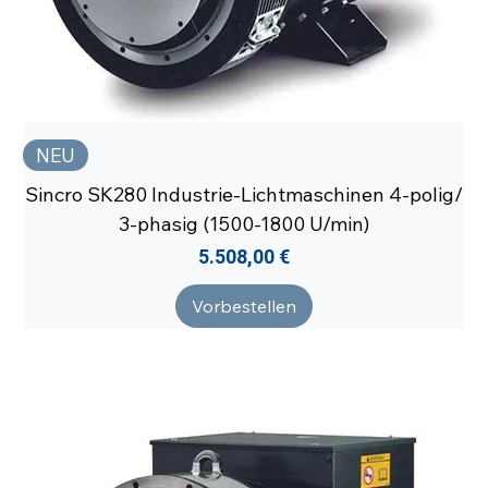
NEU
Sincro SK280 Industrie-Lichtmaschinen 4-polig/
3-phasig (1500-1800 U/min)
Preis
5.508,00 €
Vorbestellen