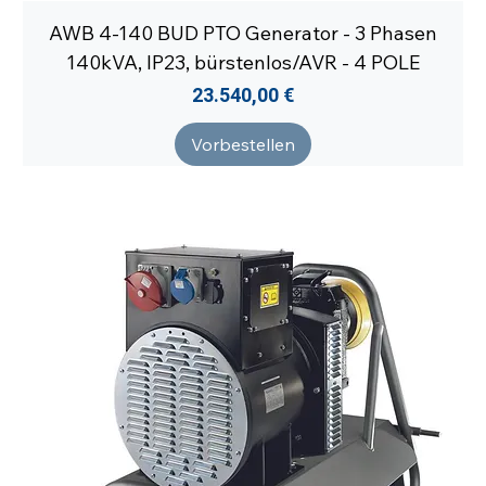
AWB 4-140 BUD PTO Generator - 3 Phasen
140kVA, IP23, bürstenlos/AVR - 4 POLE
Preis
23.540,00 €
Vorbestellen