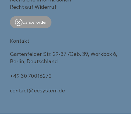
Recht auf Widerruf
Cancel order
Kontakt
Gartenfelder Str. 29-37 /Geb. 39, Workbox 6,
Berlin, Deutschland
+49 30 70016272
contact@eesystem.de