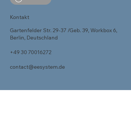
Kontakt
Gartenfelder Str. 29-37 /Geb. 39, Workbox 6,
Berlin, Deutschland
+49 30 70016272
contact@eesystem.de