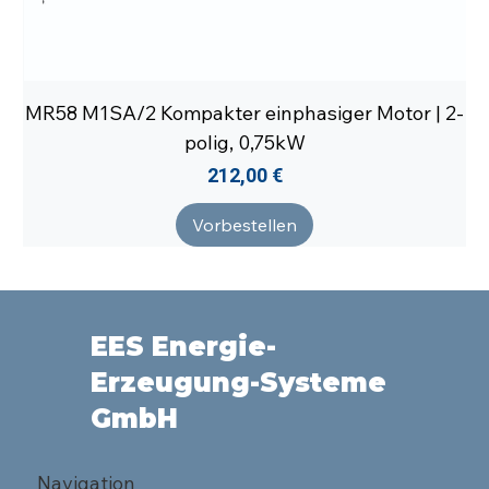
MR58 M1SA/2 Kompakter einphasiger Motor | 2-
polig, 0,75kW
Preis
212,00 €
Vorbestellen
EES Energie-
Erzeugung-Systeme
GmbH
Navigation