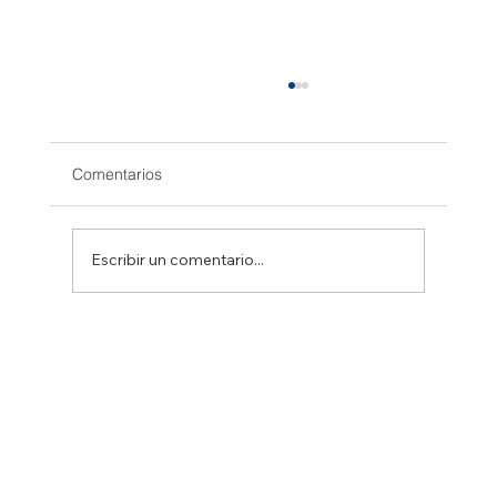
Comentarios
Escribir un comentario...
SOGA PARA FERROCARRIL. MOTORES
ELÉCTRICOS DE PRIMERA CLASE