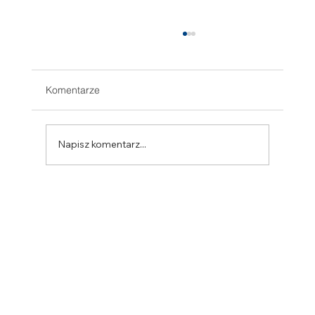
Komentarze
Napisz komentarz...
SINCRO prezentuje nowe alternatory IP54
z serii SSG160