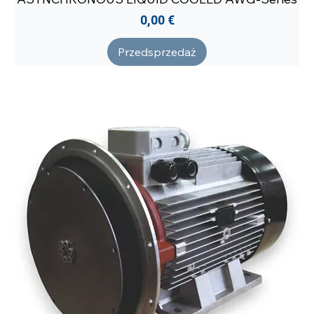
Cena
0,00 €
Przedsprzedaż