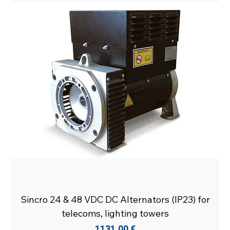
Sincro 24 & 48 VDC DC Alternators (IP23) for
telecoms, lighting towers
Cena
1131,00 €