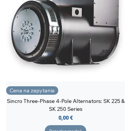
Cena na zapytanie
Sincro Three-Phase 4-Pole Alternators: SK 225 &
SK 250 Series
Cena
0,00 €