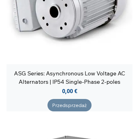
ASG Series: Asynchronous Low Voltage AC
Alternators | IP54 Single-Phase 2-poles
Cena
0,00 €
Przedsprzedaż