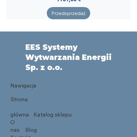
Przedsprzedaż
EES Systemy
Wytwarzania Energii
Sp. z o.o.
Nawigacja
Strona
główna
Katalog sklepu
O
nas
Blog