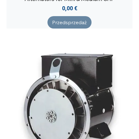
Cena
0,00 €
Przedsprzedaż