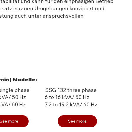
abilität und kann für den einphasigen Betrieb
Einsatz in rauen Umgebungen konzipiert und
istung auch unter anspruchsvollen
min) Modelle:
single phase
SSG 132 three phase
 kVA/ 50 Hz
6 to 16 kVA/ 50 Hz
 kVA/ 60 Hz
7,2 to 19.2 kVA/ 60 Hz
See more
See more