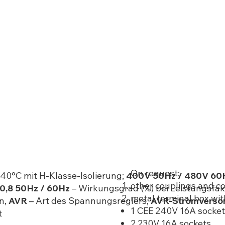
On request:
 40°C mit H-Klasse-Isolierung;
400V 50Hz / 480V 60
other couplings and c
. 0,8 50Hz / 60Hz
– Wirkungsgrad (%) bei Leistungsfak
metal terminal box wit
n,
AVR
– Art des Spannungsreglers,
AVR-Stromverso
1 CEE 240V 16A socke
t
2 230V 16A sockets