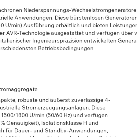
nchronen Niederspannungs-Wechselstromgeneratoren (
ielle Anwendungen. Diese bürstenlosen Generatoren 
00 U/min) Ausführung erhältlich und bieten Leistungen
taler AVR-Technologie ausgestattet und verfügen übe
it italienischer Ingenieurspräzision entwickelten Gener
verschiedensten Betriebsbedingungen
 Stromaggregate
mpakte, robuste und äußerst zuverlässige 4-
dustrielle Stromerzeugungsanlagen. Diese
t 1500/1800 U/min (50/60 Hz) und verfügen
 Genauigkeit), Isolationsklasse H und
 sich für Dauer- und Standby-Anwendungen,