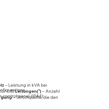
Hz
– Leistung in kVA bei
onfigurations
tor 0.8;
Leitungen(¹)
– Anzahl
h control panel (IP44):
rgung
– Stromquelle, die den
t