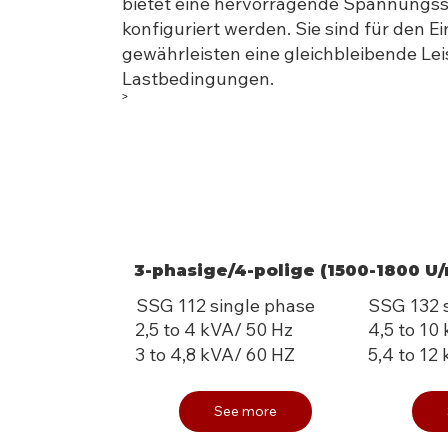
bietet eine hervorragende Spannungsst
konfiguriert werden. Sie sind für den 
gewährleisten eine gleichbleibende Le
Lastbedingungen.
>
3-phasige/4-polige (1500-1800 U/
SSG 112 single phase
SSG 132 
2,5 to 4 kVA/ 50 Hz
4,5 to 10
3 to 4,8 kVA/ 60 HZ
5,4 to 12
See more